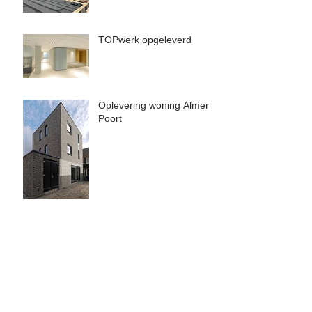
TOPwerk opgeleverd
Oplevering woning Almere
Poort
Aandacht voor
duurzaamheid
Betaalbaar wonen