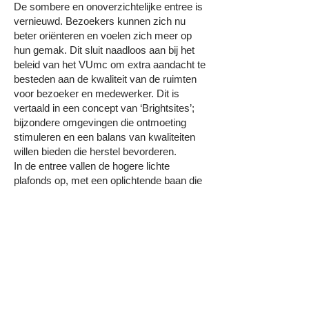
De sombere en onoverzichtelijke entree is
vernieuwd. Bezoekers kunnen zich nu
beter oriënteren en voelen zich meer op
hun gemak. Dit sluit naadloos aan bij het
beleid van het VUmc om extra aandacht te
besteden aan de kwaliteit van de ruimten
voor bezoeker en medewerker. Dit is
vertaald in een concept van ‘Brightsites’;
bijzondere omgevingen die ontmoeting
stimuleren en een balans van kwaliteiten
willen bieden die herstel bevorderen.
In de entree vallen de hogere lichte
plafonds op, met een oplichtende baan die
de bezoeker het gebouw in leidt.
Verkeersgebeid en zitplekken zijn duidelijk
gescheiden. In het informatiecentrum
wordt informatie over het bezoek en de
behandeling aangeboden. De brasserie is
een nieuwe service waar verse en
gezonde voeding uit eigen keuken
geserveerd wordt. De inrichting is warm en