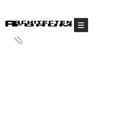
vumc entree
polikliniek
amsterdam